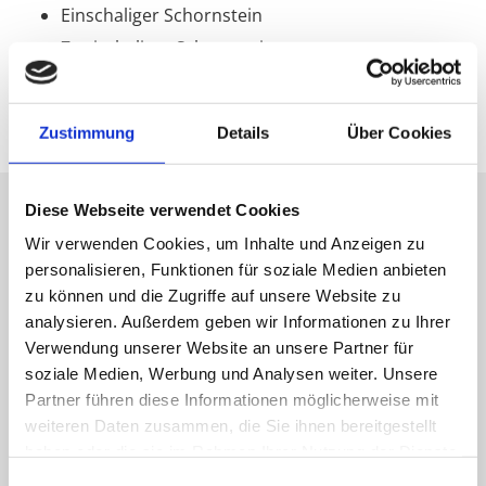
Einschaliger Schornstein
Zweischaliger Schornstein
Dreischaliger Schornstein
Zustimmung
Details
Über Cookies
Diese Webseite verwendet Cookies
Wir verwenden Cookies, um Inhalte und Anzeigen zu
Die einfachste Bauweise ist der einschalige
personalisieren, Funktionen für soziale Medien anbieten
Schornstein. Dieser besteht lediglich aus einem
zu können und die Zugriffe auf unsere Website zu
mineralischen Schacht, darf jedoch auch nur unter
analysieren. Außerdem geben wir Informationen zu Ihrer
Nachweis eines ordnungsgemäß eingeschränkten
Verwendung unserer Website an unsere Partner für
Gebrauchs (bspw. der Anschluss eines Pelletofens)
soziale Medien, Werbung und Analysen weiter. Unsere
verbaut werden. Zweischalige Schornsteine bestehen
Partner führen diese Informationen möglicherweise mit
aus Schacht und Innenrohr. Sie finden zunehmend als
weiteren Daten zusammen, die Sie ihnen bereitgestellt
Abgasleitungen Verwendung. Zudem werden mit ihnen
haben oder die sie im Rahmen Ihrer Nutzung der Dienste
raumluftunabhängige Heizgeräte angeschlossen.
gesammelt haben.
Einwilligungsauswahl