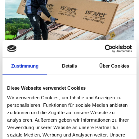
Zustimmung
Details
Über Cookies
Das Dach ist der obere Abschluss eines Gebäudes und
Diese Webseite verwendet Cookies
schützt vor der Witterung. Seine Gestaltung ist
Wir verwenden Cookies, um Inhalte und Anzeigen zu
prägend für das gesamte Bauwerk und abhängig von
personalisieren, Funktionen für soziale Medien anbieten
klimatischen Bedingungen, Baustoffen und Baustilen.
zu können und die Zugriffe auf unsere Website zu
Von einem Steildach spricht man bei über 22°
analysieren. Außerdem geben wir Informationen zu Ihrer
Dachneigung. Gelegentlich wird der Begriff Steildach
Verwendung unserer Website an unsere Partner für
auch synonym zu geneigtem Dach benutzt. Dann
soziale Medien, Werbung und Analysen weiter. Unsere